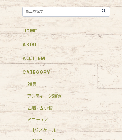
HOME
ABOUT
ALL ITEM
CATEGORY
雑貨
アンティーク雑貨
古着、古小物
ミニチュア
1/3スケール