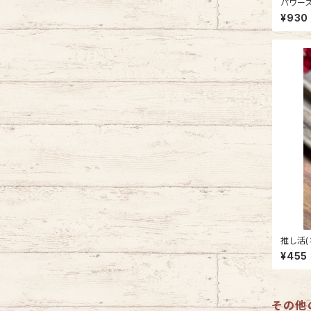
パワース
¥930
¥455
その他