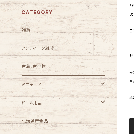
パ
CATEGORY
あ
雑貨
こ
ミ
アンティーク雑貨
サ
古着、古小物
✴
✴
ミニチュア
#
1/3スケール
ドール用品
1/4スケール
完成品ドールセット
北海道産食品