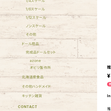
1/4スケール
1/6スケール
1/12スケール
ノンスケール
その他
ドール用品
完成品ドールセット
azone
推
オビツ製作所
¥
北海道産食品
その他ハンドメイド
In
キッチン雑貨
CONTACT
推