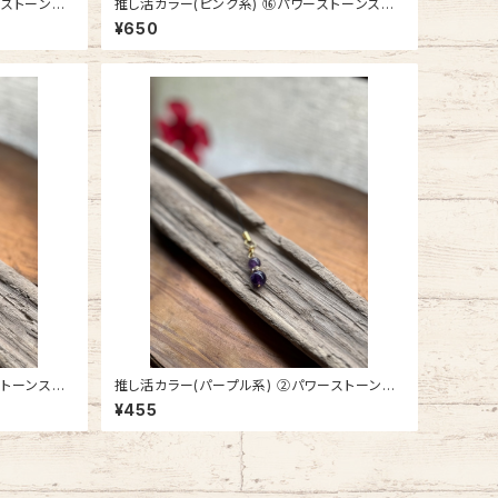
推し活カラー(ピンク系) ⑯パワーストーンストラ
ップ
¥650
推し活カラー(パープル系) ②パワーストーンス
トラップ
¥455