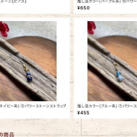
トーン【ピアス】
推し活カラー(パープル系) ⑮パワーストーンス
トラップ
¥650
推し活(ネイビー系) ⑤パワーストーンストラップ
推し活カラー(ブルー系) ①パワーストーンスト
ラップ
¥455
の商品