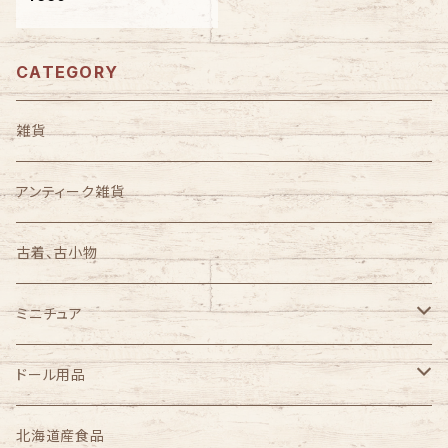
CATEGORY
雑貨
アンティーク雑貨
古着、古小物
ミニチュア
1/3スケール
ドール用品
1/4スケール
完成品ドールセット
北海道産食品