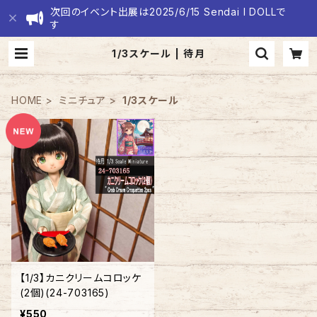
次回のイベント出展は2025/6/15 Sendai I DOLLで
す
1/3スケール | 待月
HOME
ミニチュア
1/3スケール
【1/3】カニクリームコロッケ
(2個)(24-703165)
¥550