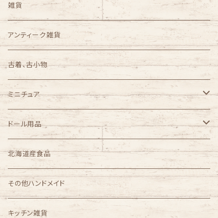
雑貨
アンティーク雑貨
古着、古小物
ミニチュア
1/3スケール
ドール用品
1/4スケール
完成品ドールセット
北海道産食品
azone
1/6スケール
その他ハンドメイド
オビツ製作所
1/12スケール
キッチン雑貨