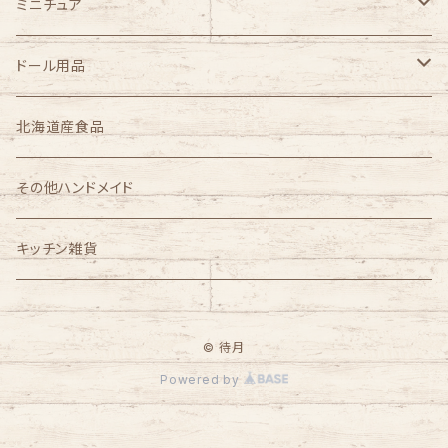
ミニチュア
1/3スケール
ドール用品
1/4スケール
完成品ドールセット
北海道産食品
azone
1/6スケール
その他ハンドメイド
オビツ製作所
1/12スケール
キッチン雑貨
ノンスケール
© 待月
その他
Powered by