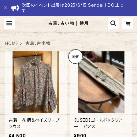
次回のイベント出展は2025/6/15 Sendai I DOLLで
す
古着、古小物 | 待月
HOME
古着、古小物
古着 花柄＆ペイズリーブ
【USED】ゴールド×クリア
ラウス
ー ピアス
¥4,500
¥900