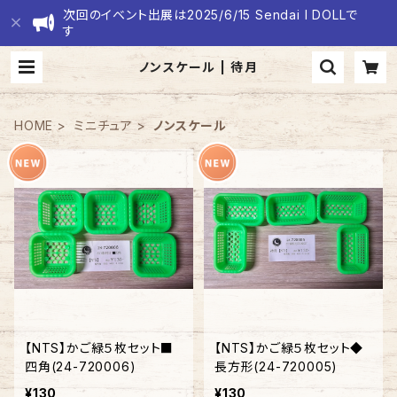
次回のイベント出展は2025/6/15 Sendai I DOLLで
す
ノンスケール | 待月
HOME
ミニチュア
ノンスケール
【NTS】かご緑５枚セット■
【NTS】かご緑５枚セット◆
四角(24-720006)
長方形(24-720005)
¥130
¥130