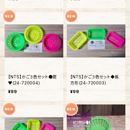
【NTS】かご３色セット●底
【NTS】かご３色セット◆長
♥(24-720004)
方形(24-720003)
¥99
¥99