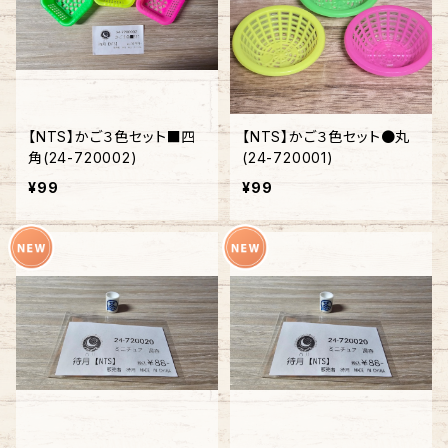
【NTS】かご３色セット■四
【NTS】かご３色セット●丸
角(24-720002)
(24-720001)
¥99
¥99