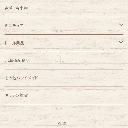
古着、古小物
ミニチュア
1/3スケール
ドール用品
1/4スケール
完成品ドールセット
北海道産食品
azone
1/6スケール
その他ハンドメイド
オビツ製作所
1/12スケール
キッチン雑貨
ノンスケール
© 待月